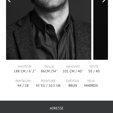
HAUTEUR
TAILLE
HANCHES
VESTE
188
CM /
6' 2''
86
CM /
34''
101
CM /
40''
50
/
40
PANTALON
POINTURE
CHEVEUX
YEUX
44
/
28
45
EU /
10.5
UK
BRUN
MARRON
ADRESSE