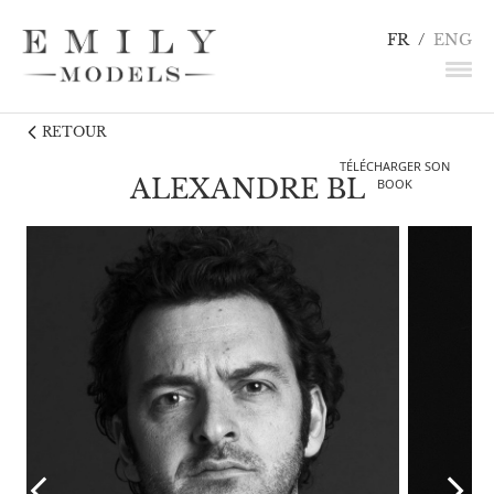
FR
/
ENG
RETOUR
NEWS
TÉLÉCHARGER SON
MANNEQUINS
ALEXANDRE BL
BOOK
COMÉDIENS
LINGERIE / DÉTAILS
INFLUENCEURS
TALENTS
CANDIDATURE
CONTACT