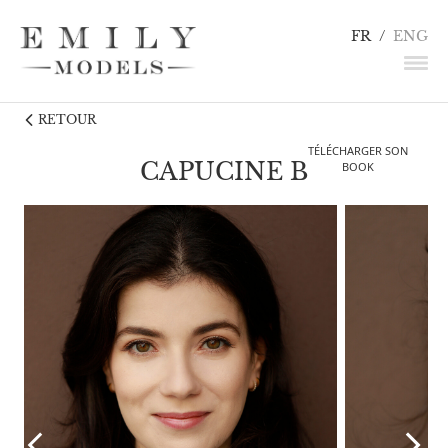
FR
/
ENG
RETOUR
NEWS
TÉLÉCHARGER SON
MANNEQUINS
CAPUCINE B
BOOK
COMÉDIENS
LINGERIE / DÉTAILS
INFLUENCEURS
TALENTS
CANDIDATURE
CONTACT