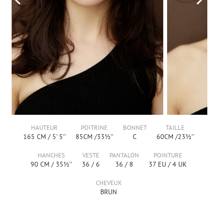
HAUTEUR
POITRINE
BONNET
TAILLE
165
CM /
5' 5''
85
CM /
33½''
C
60
CM /
23½''
HANCHES
VESTE
PANTALON
POINTURE
90
CM /
35½''
36
/
6
36
/
8
37
EU /
4
UK
CHEVEUX
BRUN