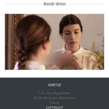
Bande démo
ADRESSE
121, rue d’Aguesseau
92100 Boulogne Billancourt
France
COPYRIGHT