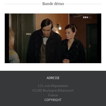
Bande démo
ADRESSE
121, rue d’Aguesseau
92100 Boulogne Billancourt
France
COPYRIGHT