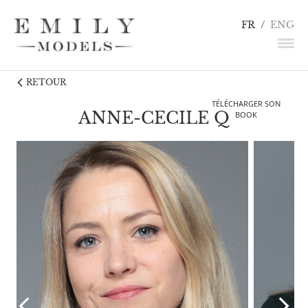
FR
/
ENG
RETOUR
NEWS
TÉLÉCHARGER SON
MANNEQUINS
ANNE-CECILE Q
BOOK
COMÉDIENS
LINGERIE / DÉTAILS
INFLUENCEURS
TALENTS
CANDIDATURE
CONTACT