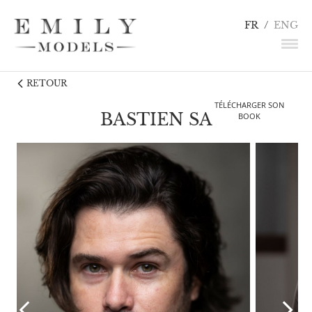
FR
/
ENG
RETOUR
NEWS
TÉLÉCHARGER SON
MANNEQUINS
BASTIEN SA
BOOK
COMÉDIENS
LINGERIE / DÉTAILS
INFLUENCEURS
TALENTS
CANDIDATURE
CONTACT