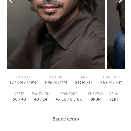
HAUTEUR
POITRINE
TAILLE
HANCHES
177
CM /
5' 9½''
105
CM /
41½''
81
CM /
32''
86
CM /
34''
VESTE
PANTALON
POINTURE
CHEVEUX
YEUX
50
/
40
40
/
24
43
EU /
8.5
UK
BRUN
VERT
Bande démo