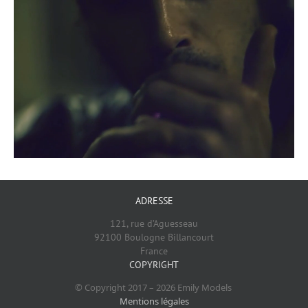
ADRESSE
121, rue d’Aguesseau
92100 Boulogne Billancourt
France
COPYRIGHT
© Copyright 2017 –
2026
Emily Models
Mentions légales