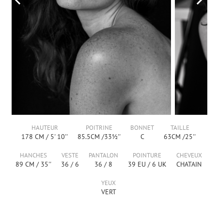
HAUTEUR
POITRINE
BONNET
TAILLE
178
CM /
5' 10''
85.5
CM /
33½''
C
63
CM /
25''
HANCHES
VESTE
PANTALON
POINTURE
CHEVEUX
89
CM /
35''
36
/
6
36
/
8
39
EU /
6
UK
CHATAIN
YEUX
VERT