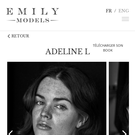
FR
/
ENG
RETOUR
NEWS
TÉLÉCHARGER SON
MANNEQUINS
ADELINE L
BOOK
COMÉDIENS
LINGERIE / DÉTAILS
INFLUENCEURS
TALENTS
CANDIDATURE
CONTACT