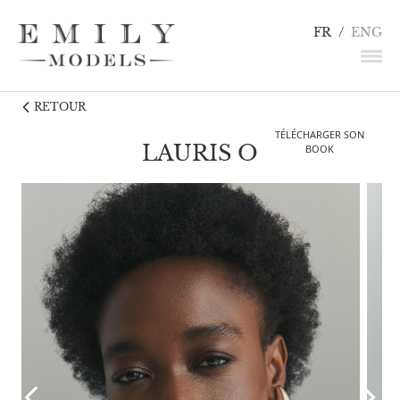
FR
/
ENG
RETOUR
NEWS
TÉLÉCHARGER SON
MANNEQUINS
LAURIS O
BOOK
COMÉDIENS
LINGERIE / DÉTAILS
INFLUENCEURS
TALENTS
CANDIDATURE
CONTACT