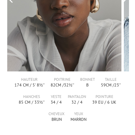
HAUTEUR
POITRINE
BONNET
TAILLE
174
CM /
5' 8½''
82
CM /
32½''
B
59
CM /
23''
HANCHES
VESTE
PANTALON
POINTURE
85
CM /
33½''
34
/
4
32
/
4
39
EU /
6
UK
CHEVEUX
YEUX
BRUN
MARRON