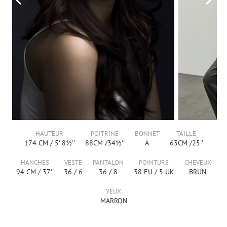
HAUTEUR
POITRINE
BONNET
TAILLE
174
CM /
5' 8½''
88
CM /
34½''
A
63
CM /
25''
HANCHES
VESTE
PANTALON
POINTURE
CHEVEUX
94
CM /
37''
36
/
6
36
/
8
38
EU /
5
UK
BRUN
YEUX
MARRON