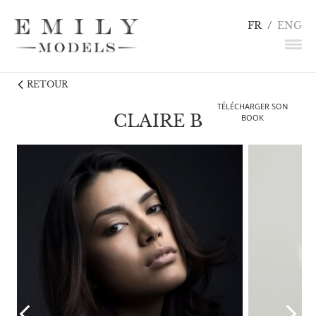
FR
/
ENG
RETOUR
NEWS
TÉLÉCHARGER SON
MANNEQUINS
CLAIRE B
BOOK
COMÉDIENS
LINGERIE / DÉTAILS
INFLUENCEURS
TALENTS
CANDIDATURE
CONTACT