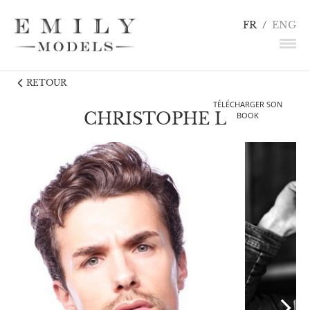
FR
/
ENG
RETOUR
NEWS
TÉLÉCHARGER SON
MANNEQUINS
CHRISTOPHE L
BOOK
COMÉDIENS
LINGERIE / DÉTAILS
INFLUENCEURS
TALENTS
CANDIDATURE
CONTACT