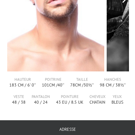
HAUTEUR
POITRINE
TAILLE
HANCHES
183
CM /
6' 0''
101
CM /
40''
78
CM /
30½''
98
CM /
38½''
VESTE
PANTALON
POINTURE
CHEVEUX
YEUX
48
/
38
40
/
24
43
EU /
8.5
UK
CHATAIN
BLEUS
ADRESSE