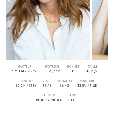
HAUTEUR
POITRINE
BONNET
TAILLE
171
CM /
5' 7½''
85
CM /
33½''
B
64
CM /
25''
HANCHES
VESTE
PANTALON
POINTURE
90
CM /
35½''
36
/
6
36
/
8
38
EU /
5
UK
CHEVEUX
YEUX
BLOND VENITIEN
BLEUS