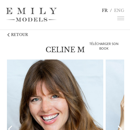
FR
/
ENG
RETOUR
NEWS
TÉLÉCHARGER SON
MANNEQUINS
CELINE M
BOOK
COMÉDIENS
LINGERIE / DÉTAILS
INFLUENCEURS
TALENTS
CANDIDATURE
CONTACT