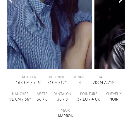
HAUTEUR
POITRINE
BONNET
TAILLE
168
CM /
5' 6''
81
CM /
32''
B
70
CM /
27½''
HANCHES
VESTE
PANTALON
POINTURE
CHEVEUX
91
CM /
36''
36
/
6
36
/
8
37
EU /
4
UK
NOIR
YEUX
MARRON