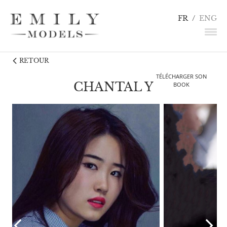
FR
/
ENG
RETOUR
NEWS
TÉLÉCHARGER SON
MANNEQUINS
CHANTAL Y
BOOK
COMÉDIENS
LINGERIE / DÉTAILS
INFLUENCEURS
TALENTS
CANDIDATURE
CONTACT