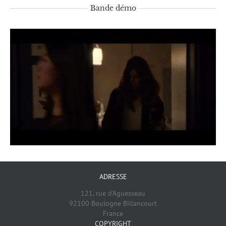
Bande démo
ADRESSE
121, rue d’Aguesseau
92100 Boulogne Billancourt
France
COPYRIGHT