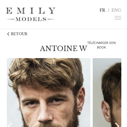
FR
/
ENG
RETOUR
NEWS
TÉLÉCHARGER SON
MANNEQUINS
ANTOINE W
BOOK
COMÉDIENS
LINGERIE / DÉTAILS
INFLUENCEURS
TALENTS
CANDIDATURE
CONTACT