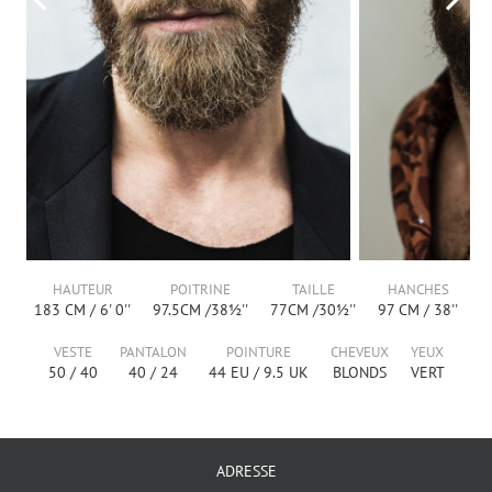
HAUTEUR
POITRINE
TAILLE
HANCHES
183
CM /
6' 0''
97.5
CM /
38½''
77
CM /
30½''
97
CM /
38''
VESTE
PANTALON
POINTURE
CHEVEUX
YEUX
50
/
40
40
/
24
44
EU /
9.5
UK
BLONDS
VERT
ADRESSE