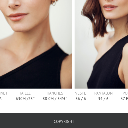
NNET
TAILLE
HANCHES
VESTE
PANTALON
PO
A
63
CM /
25''
88
CM /
34½''
36
/
6
34
/
6
37
E
COPYRIGHT