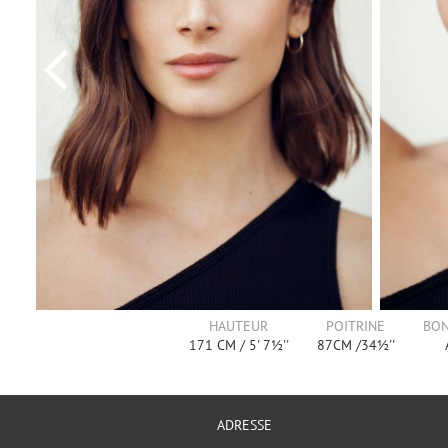
HAUTEUR
POITRINE
BO
171
CM /
5' 7½''
87
CM /
34½''
ADRESSE