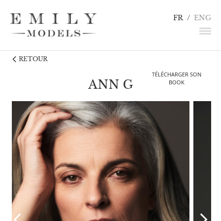
FR
/
ENG
RETOUR
NEWS
TÉLÉCHARGER SON
MANNEQUINS
ANN G
BOOK
COMÉDIENS
LINGERIE / DÉTAILS
INFLUENCEURS
TALENTS
CANDIDATURE
CONTACT