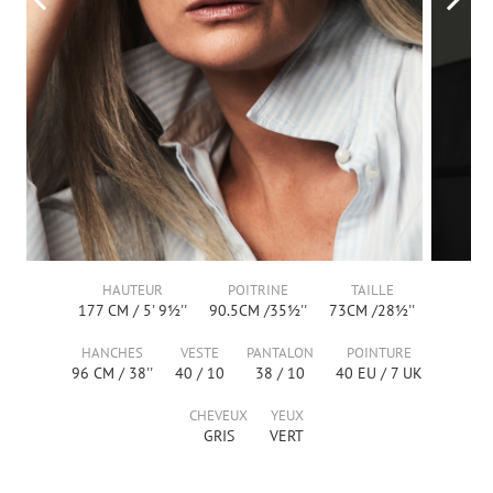
HAUTEUR
POITRINE
TAILLE
177
CM /
5' 9½''
90.5
CM /
35½''
73
CM /
28½''
HANCHES
VESTE
PANTALON
POINTURE
96
CM /
38''
40
/
10
38
/
10
40
EU /
7
UK
CHEVEUX
YEUX
GRIS
VERT