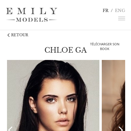
FR
/
ENG
RETOUR
NEWS
TÉLÉCHARGER SON
MANNEQUINS
CHLOE GA
BOOK
COMÉDIENS
LINGERIE / DÉTAILS
INFLUENCEURS
TALENTS
CANDIDATURE
CONTACT