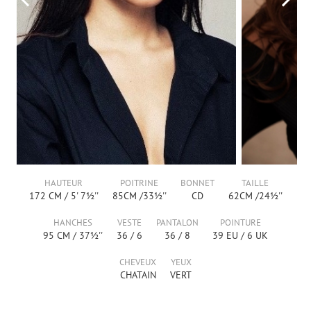
HAUTEUR
POITRINE
BONNET
TAILLE
172
CM /
5' 7½''
85
CM /
33½''
CD
62
CM /
24½''
HANCHES
VESTE
PANTALON
POINTURE
95
CM /
37½''
36
/
6
36
/
8
39
EU /
6
UK
CHEVEUX
YEUX
CHATAIN
VERT