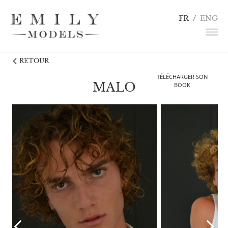
FR
/
ENG
RETOUR
NEWS
TÉLÉCHARGER SON
MANNEQUINS
MALO
BOOK
COMÉDIENS
LINGERIE / DÉTAILS
INFLUENCEURS
TALENTS
CANDIDATURE
CONTACT