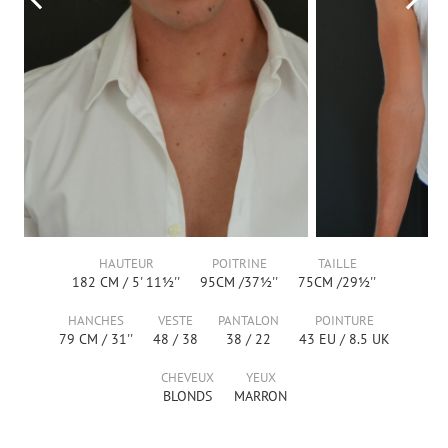
HAUTEUR
POITRINE
TAILLE
182
CM /
5' 11½''
95
CM /
37½''
75
CM /
29½''
HANCHES
VESTE
PANTALON
POINTURE
79
CM /
31''
48
/
38
38
/
22
43
EU /
8.5
UK
CHEVEUX
YEUX
BLONDS
MARRON