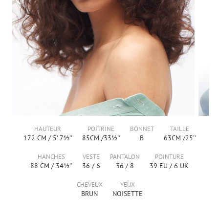
HAUTEUR
POITRINE
BONNET
TAILLE
172
CM /
5' 7½''
85
CM /
33½''
B
63
CM /
25''
HANCHES
VESTE
PANTALON
POINTURE
88
CM /
34½''
36
/
6
36
/
8
39
EU /
6
UK
CHEVEUX
YEUX
BRUN
NOISETTE