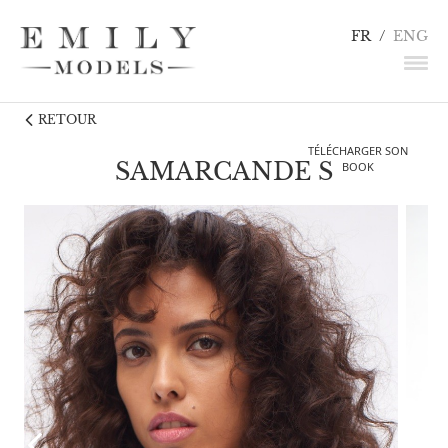
FR
/
ENG
RETOUR
NEWS
TÉLÉCHARGER SON
MANNEQUINS
SAMARCANDE S
BOOK
COMÉDIENS
LINGERIE / DÉTAILS
INFLUENCEURS
TALENTS
CANDIDATURE
CONTACT