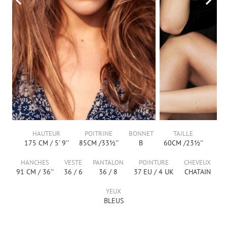
HAUTEUR
POITRINE
BONNET
TAILLE
175
CM /
5' 9''
85
CM /
33½''
B
60
CM /
23½''
HANCHES
VESTE
PANTALON
POINTURE
CHEVEUX
91
CM /
36''
36
/
6
36
/
8
37
EU /
4
UK
CHATAIN
YEUX
BLEUS