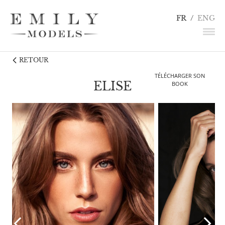
FR
/
ENG
RETOUR
NEWS
TÉLÉCHARGER SON
MANNEQUINS
ELISE
BOOK
COMÉDIENS
LINGERIE / DÉTAILS
INFLUENCEURS
TALENTS
CANDIDATURE
CONTACT